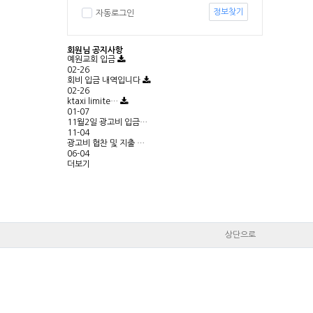
정보찾기
자동로그인
회원님 공지사항
예원교회 입금
02-26
회비 입금 내역입니다
02-26
ktaxi limite…
01-07
11월2일 광고비 입금…
11-04
광고비 협찬 및 지출 …
06-04
더보기
상단으로